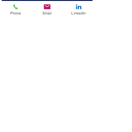
entradas, las verás aquí.
Phone
Email
LinkedIn
Our Sponsors
Creamos un
comunidad global segura y
conectada
Somos
transparente y asumir la responsabilidad
Estamos comprometidos a
inclusión, diversidad y
equidad
empoderamos
refugiados e inmigrantes