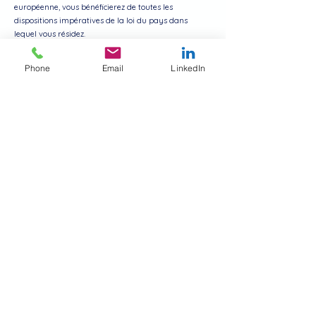
européenne, vous bénéficierez de toutes les
dispositions impératives de la loi du pays dans
lequel vous résidez.
Conformité légale aux États-Unis
Phone
Email
LinkedIn
Vous déclarez et garantissez que (i) vous n'êtes pas
situé dans un pays soumis à l'embargo du
gouvernement des États-Unis, ou qui a été désigné
par le gouvernement des États-Unis comme un pays
« soutenant le terrorisme », et (ii) vous n'êtes pas
figurant sur toute liste gouvernementale des États-
Unis des parties interdites ou restreintes.
Séparabilité
et renonciation
Séparabilité
Si une disposition de ces Conditions est jugée
inapplicable ou invalide, cette disposition sera
modifiée et interprétée pour atteindre les objectifs de
cette disposition dans toute la mesure du possible en
vertu de la loi applicable et les dispositions restantes
resteront en vigueur et de plein effet.
Renoncer